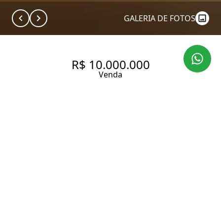
GALERIA DE FOTOS
R$ 10.000.000
Venda
CASA COM 600 M², 4
QUARTOS SENDO 4 SUÍTES À
VENDA NO BAIRRO JARDIM
PAULISTA.
600 m² Área construída
300 m² Área total
4 Dormitórios
4 Suítes
5 Banheiros
4 Vagas