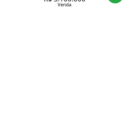
Venda
APARTAMENTO SIGNATURE BY
OTT COM 176 M², 3 SUÍTES,
SUÍTE MASTER COM CLOSET E
BANHEIRA À VENDA NO
BAIRRO PARAÍSO.
176 m² Área útil
176 m² Área total
3 Dormitórios
3 Suítes
5 Banheiros
3 Vagas
Entrar em contato