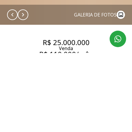
GALERIA DE FOTOS
R$ 25.000.000
Venda
R$ 110.000/mês
Aluguel
APARTAMENTO DUPLEX COM
634,00 M², 5 QUARTOS SENDO
5 SUÍTES À VENDA NO BAIRRO
VILA NOVA CONCEIÇÃO.
634 m² Área útil
5 Dormitórios
5 Suítes