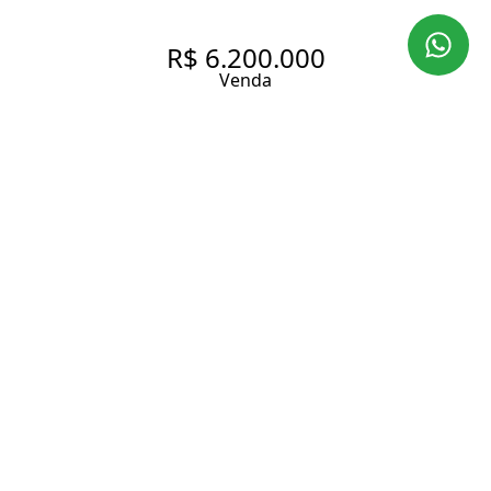
R$ 6.200.000
Venda
APARTAMENTO COM 350 M², 4
QUARTOS SENDO 4 SUÍTES À
VENDA NO BAIRRO ALTO DA
BOA VISTA.
350 m² Área útil
4 Dormitórios
4 Suítes
6 Banheiros
3 Vagas
Entrar em contato
Solicitar visita