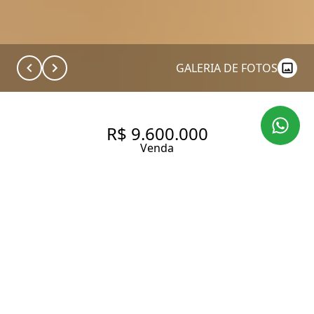
GALERIA DE FOTOS
R$ 9.600.000
Venda
APARTAMENTO COM 315 M², 4
SUÍTES À VENDA NO BAIRRO
MOEMA.
315 m² Área útil
4 Dormitórios
4 Suítes
5 Banheiros
5 Vagas