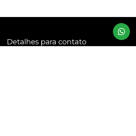
Detalhes para contato
EQUIPE DEVELOPERZ
WhatsApp
(11) 99998-7999
E-mail
BRUNO@DEVELOPERZ.COM.BR
Entre em Contato
Nome
E-mail
Telefone