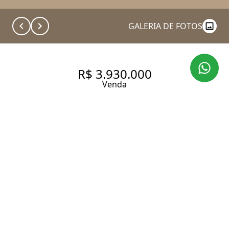
GALERIA DE FOTOS
R$ 3.930.000
Venda
APARTAMENTO COM 184 M², 4
QUARTOS SENDO 3 SUÍTES À
VENDA NO BAIRRO VILA
ROMANA.
184 m² Área útil
184 m² Área total
4 Dormitórios
3 Suítes
5 Banheiros
3 Vagas