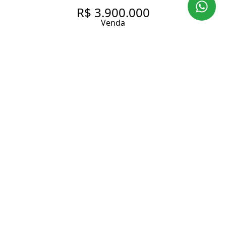
R$ 3.900.000
Venda
APARTAMENTO COM 171 M², 3
SUÍTES À VENDA NO BAIRRO
PARAÍSO.
171 m² Área útil
3 Dormitórios
3 Suítes
4 Banheiros
3 Vagas
Entrar em contato
Solicitar visita
Código do Imóvel:
DVL453