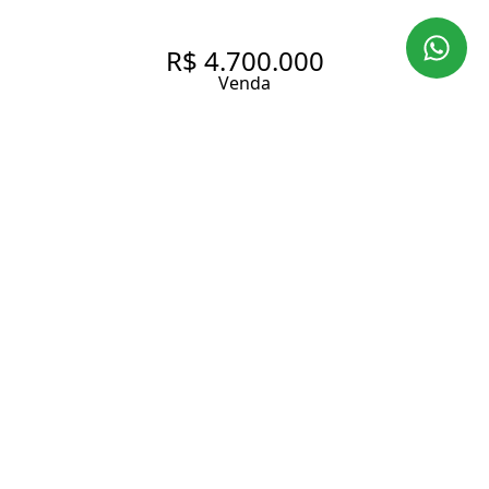
R$ 4.700.000
Venda
APARTAMENTO COM 161 M², 3
SUÍTES À VENDA NO BAIRRO
VILA NOVA CONCEIÇÃO.
161 m² Área útil
161.45 m² Área total
3 Dormitórios
3 Suítes
4 Banheiros
3 Vagas
Entrar em contato
Solicitar visita