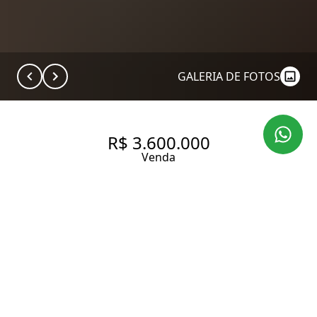
GALERIA DE FOTOS
R$ 3.600.000
Venda
APARTAMENTO COM 161 M², 2
SUÍTES À VENDA NO BAIRRO
VILA NOVA CONCEIÇÃO.
161 m² Área útil
2 Dormitórios
2 Suítes
4 Banheiros
4 Vagas